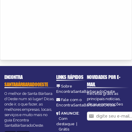
ENCONTRA
LINKS RÁPIDOS
NOVIDADES POR E-
SANTABÁRBARADOOESTE
MAIL
Sobre
EncontraSantaBárbaradoOeste
O melhor de Santa Bárbara
Receba grátis as
d’Oeste num só lugar! Dicas,
principais notícias,
Fale com o
onde ir, o que fazer, as
dicas e promoções
EncontraSantaBárbaradoOeste
melhores empresas, locais,
ANUNCIE
:
serviços e muito mais no
Com
guia Encontra
destaque
|
SantaBárbaradoOeste.
Grátis