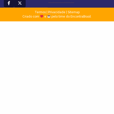
Termos
|
Privacidade
|
Sitemap
Criado com
e
pelo time do EncontraBrasil