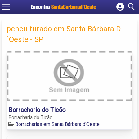
Encontra
SantaBárbarad'Oeste
Cadastrar empresa
Fazer login
peneu furado em Santa Bárbara D
Criar conta
´Oeste - SP
Borracharia do Ticão
Borracharia do Ticão
Borracharias em Santa Bárbara d'Oeste