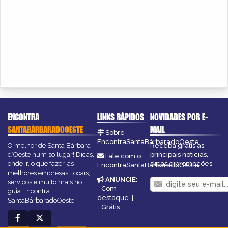
ENCONTRA
LINKS RÁPIDOS
NOVIDADES POR E-
SANTABÁRBARADOOESTE
MAIL
Sobre
EncontraSantaBárbaradoOeste
O melhor de Santa Bárbara
Receba grátis as
d’Oeste num só lugar! Dicas,
principais notícias,
Fale com o
onde ir, o que fazer, as
dicas e promoções
EncontraSantaBárbaradoOeste
melhores empresas, locais,
ANUNCIE
:
serviços e muito mais no
Com
guia Encontra
destaque
|
SantaBárbaradoOeste.
Grátis