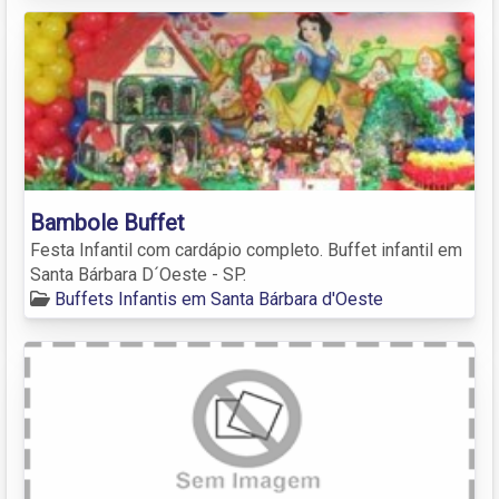
Bambole Buffet
Festa Infantil com cardápio completo. Buffet infantil em
Santa Bárbara D´Oeste - SP.
Buffets Infantis em Santa Bárbara d'Oeste