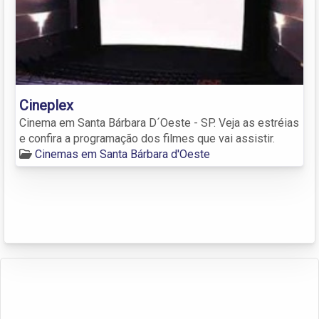
Cineplex
Cinema em Santa Bárbara D´Oeste - SP. Veja as estréias
e confira a programação dos filmes que vai assistir.
Cinemas em Santa Bárbara d'Oeste