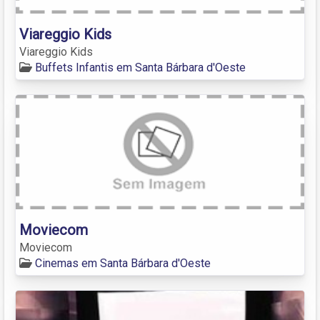
Viareggio Kids
Viareggio Kids
Buffets Infantis em Santa Bárbara d'Oeste
Moviecom
Moviecom
Cinemas em Santa Bárbara d'Oeste