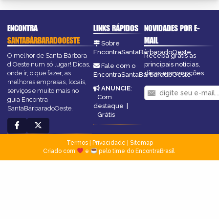
ENCONTRA
LINKS RÁPIDOS
NOVIDADES POR E-
SANTABÁRBARADOOESTE
MAIL
Sobre
EncontraSantaBárbaradoOeste
O melhor de Santa Bárbara
Receba grátis as
d’Oeste num só lugar! Dicas,
principais notícias,
Fale com o
onde ir, o que fazer, as
dicas e promoções
EncontraSantaBárbaradoOeste
melhores empresas, locais,
ANUNCIE
:
serviços e muito mais no
Com
guia Encontra
destaque
|
SantaBárbaradoOeste.
Grátis
Termos
|
Privacidade
|
Sitemap
Criado com
e
pelo time do EncontraBrasil