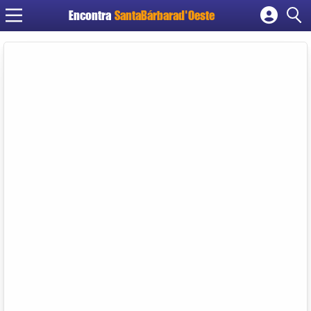
Encontra
SantaBárbarad'Oeste
Cadastrar empresa
Fazer login
Criar conta