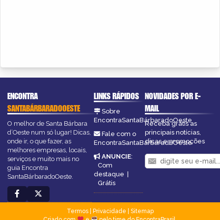
ENCONTRA
LINKS RÁPIDOS
NOVIDADES POR E-
SANTABÁRBARADOOESTE
MAIL
Sobre
EncontraSantaBárbaradoOeste
O melhor de Santa Bárbara
Receba grátis as
d’Oeste num só lugar! Dicas,
principais notícias,
Fale com o
onde ir, o que fazer, as
dicas e promoções
EncontraSantaBárbaradoOeste
melhores empresas, locais,
ANUNCIE
:
serviços e muito mais no
Com
guia Encontra
destaque
|
SantaBárbaradoOeste.
Grátis
Termos
|
Privacidade
|
Sitemap
Criado com
e
pelo time do EncontraBrasil