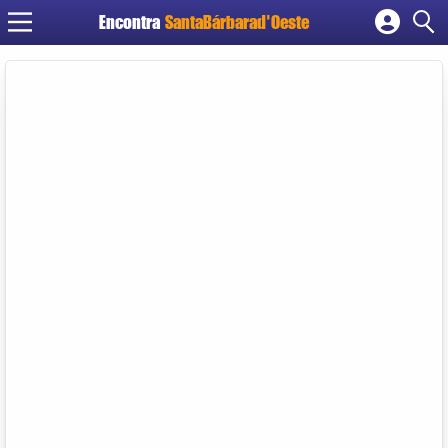
Encontra
SantaBárbarad'Oeste
Cadastrar empresa
Fazer login
Criar conta