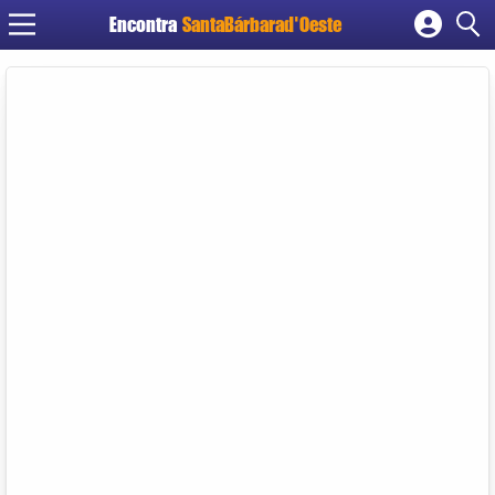
Encontra
SantaBárbarad'Oeste
Cadastrar empresa
Fazer login
Criar conta