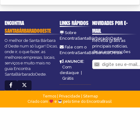
ENCONTRA
LINKS RÁPIDOS
NOVIDADES POR E-
SANTABÁRBARADOOESTE
MAIL
Sobre
EncontraSantaBárbaradoOeste
O melhor de Santa Bárbara
Receba grátis as
d’Oeste num só lugar! Dicas,
principais notícias,
Fale com o
onde ir, o que fazer, as
dicas e promoções
EncontraSantaBárbaradoOeste
melhores empresas, locais,
ANUNCIE
:
serviços e muito mais no
Com
guia Encontra
destaque
|
SantaBárbaradoOeste.
Grátis
Termos
|
Privacidade
|
Sitemap
Criado com
e
pelo time do EncontraBrasil