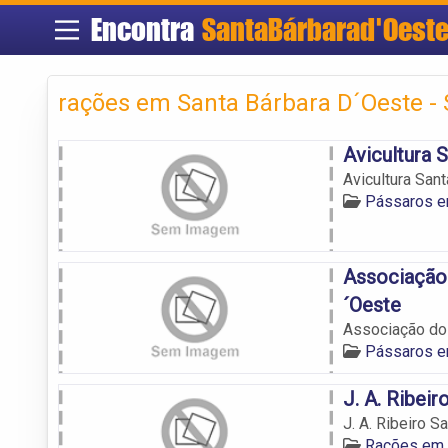
Encontra
SantaBárbarad'Oest
rações em Santa Bárbara D´Oeste -
Avicultura 
Avicultura Sant
Pássaros e
Associação 
´Oeste
Associação do
Pássaros e
J. A. Ribeir
J. A. Ribeiro S
Rações em 