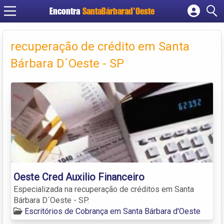
Encontra
SantaBárbarad'Oeste
Cadastrar empresa
Fazer login
recuperação de crédito em Santa
Criar conta
Bárbara D´Oeste - SP
Oeste Cred Auxilio Financeiro
Especializada na recuperação de créditos em Santa
Bárbara D´Oeste - SP.
Escritórios de Cobrança em Santa Bárbara d'Oeste