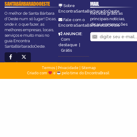
SANTABÁRBARADOOESTE
MAIL
Sobre
EncontraSantaBárbaradoOeste
O melhor de Santa Bárbara
Receba grátis as
d’Oeste num só lugar! Dicas,
principais notícias,
Fale com o
onde ir, o que fazer, as
dicas e promoções
EncontraSantaBárbaradoOeste
melhores empresas, locais,
ANUNCIE
:
serviços e muito mais no
Com
guia Encontra
destaque
|
SantaBárbaradoOeste.
Grátis
Termos
|
Privacidade
|
Sitemap
Criado com
e
pelo time do EncontraBrasil