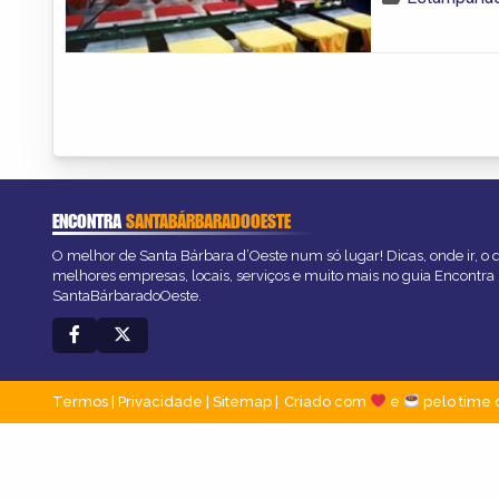
ENCONTRA
SANTABÁRBARADOOESTE
O melhor de Santa Bárbara d’Oeste num só lugar! Dicas, onde ir, o q
melhores empresas, locais, serviços e muito mais no guia Encontra
SantaBárbaradoOeste.
Termos
|
Privacidade
|
Sitemap
Criado com
e
pelo time 