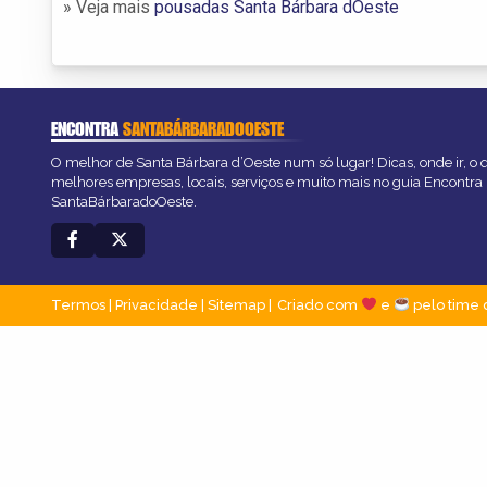
» Veja mais
pousadas Santa Bárbara dOeste
ENCONTRA
SANTABÁRBARADOOESTE
O melhor de Santa Bárbara d’Oeste num só lugar! Dicas, onde ir, o q
melhores empresas, locais, serviços e muito mais no guia Encontra
SantaBárbaradoOeste.
Termos
|
Privacidade
|
Sitemap
Criado com
e
pelo time 