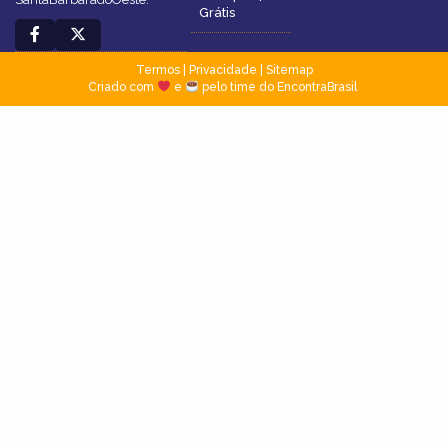
Grátis
Termos
|
Privacidade
|
Sitemap
Criado com
e
pelo time do EncontraBrasil