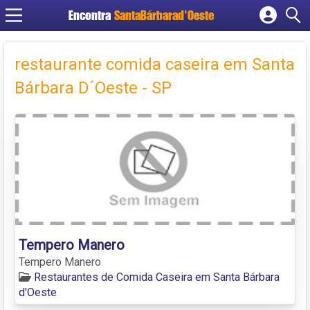
Encontra
SantaBárbarad'Oeste
Cadastrar empresa
Fazer login
restaurante comida caseira em Santa
Criar conta
Bárbara D´Oeste - SP
Tempero Manero
Tempero Manero
Restaurantes de Comida Caseira em Santa Bárbara
d'Oeste