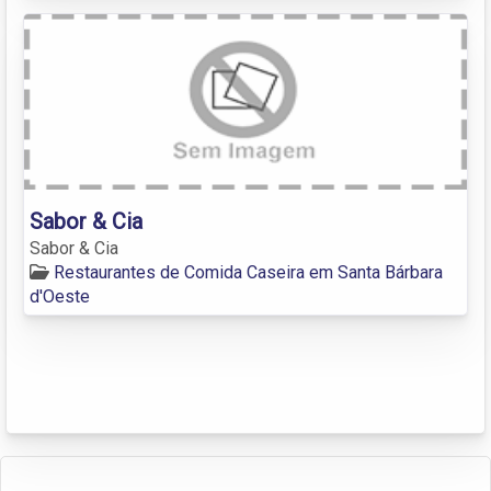
Sabor & Cia
Sabor & Cia
Restaurantes de Comida Caseira em Santa Bárbara
d'Oeste