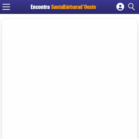
Encontra
SantaBárbarad'Oeste
Cadastrar empresa
Fazer login
Criar conta