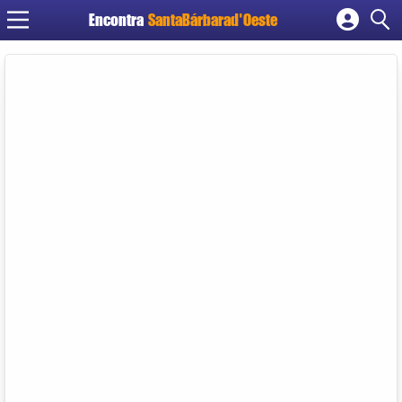
Encontra
SantaBárbarad'Oeste
Cadastrar empresa
Fazer login
Criar conta