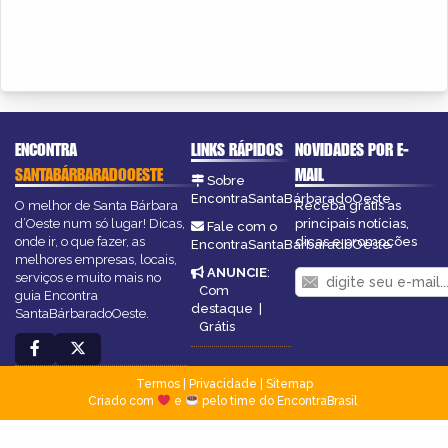
ENCONTRA
LINKS RÁPIDOS
NOVIDADES POR E-
SANTABÁRBARADOOESTE
MAIL
Sobre
EncontraSantaBárbaradoOeste
O melhor de Santa Bárbara
Receba grátis as
d’Oeste num só lugar! Dicas,
principais notícias,
Fale com o
onde ir, o que fazer, as
dicas e promoções
EncontraSantaBárbaradoOeste
melhores empresas, locais,
ANUNCIE
:
serviços e muito mais no
Com
guia Encontra
destaque
|
SantaBárbaradoOeste.
Grátis
Termos
|
Privacidade
|
Sitemap
Criado com
e
pelo time do EncontraBrasil