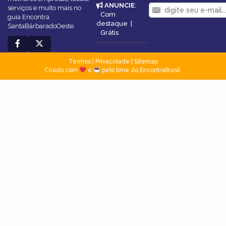
ANUNCIE
:
serviços e muito mais no
Com
guia Encontra
destaque
|
SantaBárbaradoOeste.
Grátis
Termos
|
Privacidade
|
Sitemap
Criado com
e
pelo time do EncontraBrasil