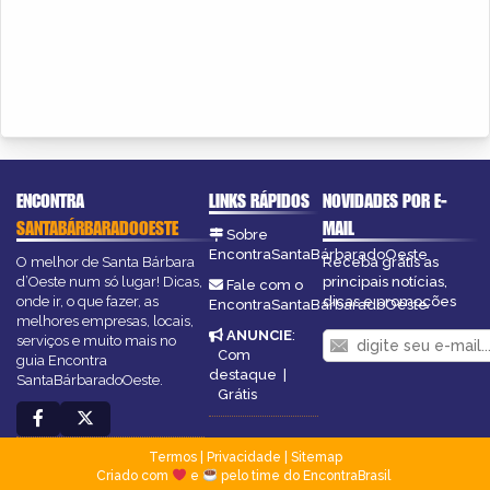
ENCONTRA
LINKS RÁPIDOS
NOVIDADES POR E-
SANTABÁRBARADOOESTE
MAIL
Sobre
EncontraSantaBárbaradoOeste
O melhor de Santa Bárbara
Receba grátis as
d’Oeste num só lugar! Dicas,
principais notícias,
Fale com o
onde ir, o que fazer, as
dicas e promoções
EncontraSantaBárbaradoOeste
melhores empresas, locais,
ANUNCIE
:
serviços e muito mais no
Com
guia Encontra
destaque
|
SantaBárbaradoOeste.
Grátis
Termos
|
Privacidade
|
Sitemap
Criado com
e
pelo time do EncontraBrasil