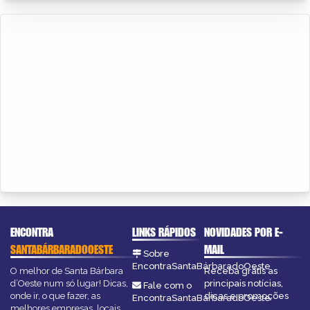
ENCONTRA
LINKS RÁPIDOS
NOVIDADES POR E-
SANTABÁRBARADOOESTE
MAIL
Sobre
EncontraSantaBárbaradoOeste
O melhor de Santa Bárbara
Receba grátis as
d’Oeste num só lugar! Dicas,
principais notícias,
Fale com o
onde ir, o que fazer, as
dicas e promoções
EncontraSantaBárbaradoOeste
melhores empresas, locais,