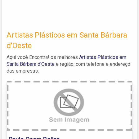
Artistas Plásticos em Santa Bárbara
d'Oeste
Aqui você Encontra! os melhores
Artistas Plásticos em
Santa Bárbara d’Oeste
e região, com telefone e endereço
das empresas.