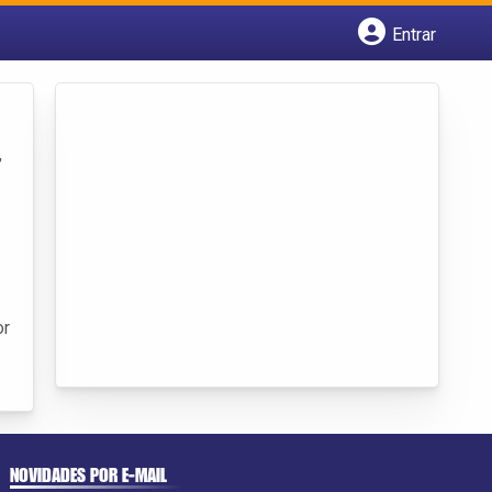
Entrar
Cadastrar empresa
Fazer login
Criar conta
,
or
NOVIDADES POR E-MAIL