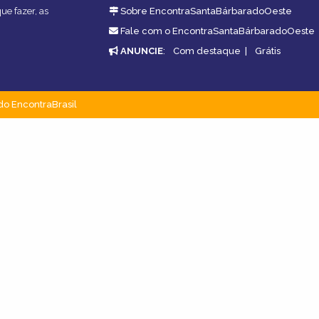
ue fazer, as
Sobre EncontraSantaBárbaradoOeste
Fale com o EncontraSantaBárbaradoOeste
ANUNCIE
:
Com destaque
|
Grátis
do EncontraBrasil