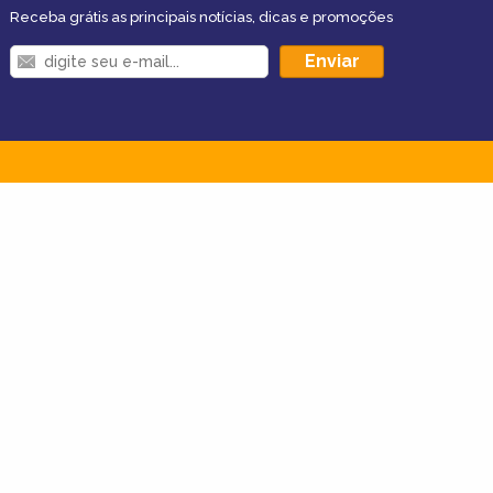
Receba grátis as principais notícias, dicas e promoções