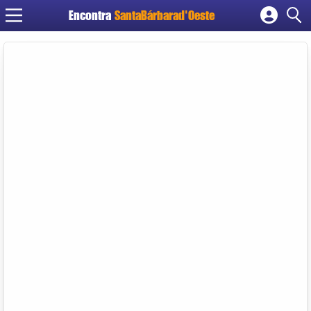
Encontra
SantaBárbarad'Oeste
Cadastrar empresa
Fazer login
Criar conta