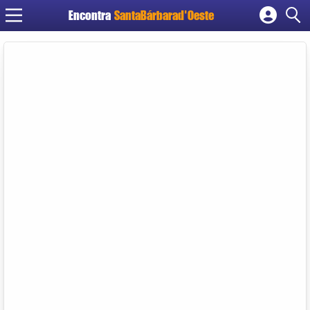
Encontra
SantaBárbarad'Oeste
Cadastrar empresa
Fazer login
Criar conta