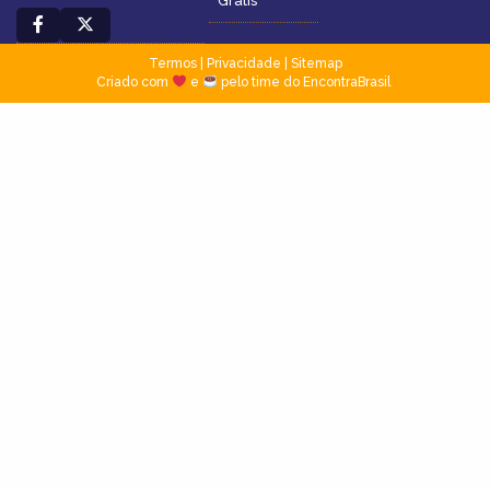
Grátis
Termos
|
Privacidade
|
Sitemap
Criado com
e
pelo time do EncontraBrasil