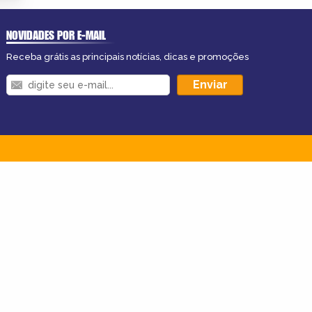
NOVIDADES POR E-MAIL
Receba grátis as principais notícias, dicas e promoções