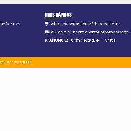
LINKS RÁPIDOS
ue fazer, as
Sobre EncontraSantaBárbaradoOeste
Fale com o EncontraSantaBárbaradoOeste
ANUNCIE
:
Com destaque
|
Grátis
do EncontraBrasil