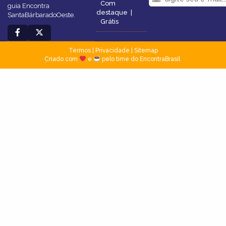
Com
guia Encontra
destaque
|
SantaBárbaradoOeste.
Grátis
Termos
|
Privacidade
|
Sitemap
Criado com
e
pelo time do EncontraBrasil