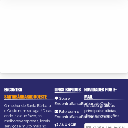
ENCONTRA
LINKS RÁPIDOS
NOVIDADES POR E-
SANTABÁRBARADOOESTE
MAIL
Sobre
EncontraSantaBárbaradoOeste
O melhor de Santa Bárbara
Receba grátis as
d’Oeste num só lugar! Dicas,
principais notícias,
Fale com o
onde ir, o que fazer, as
dicas e promoções
EncontraSantaBárbaradoOeste
melhores empresas, locais,
ANUNCIE
:
serviços e muito mais no