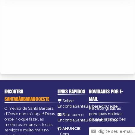
ENCONTRA
LINKS RÁPIDOS
NOVIDADES POR E-
SANTABÁRBARADOOESTE
MAIL
Sobre
EncontraSantaBárbaradoOeste
O melhor de Santa Bárbara
Receba grátis as
d’Oeste num só lugar! Dicas,
principais notícias,
Fale com o
onde ir, o que fazer, as
dicas e promoções
EncontraSantaBárbaradoOeste
melhores empresas, locais,
ANUNCIE
:
serviços e muito mais no
Com