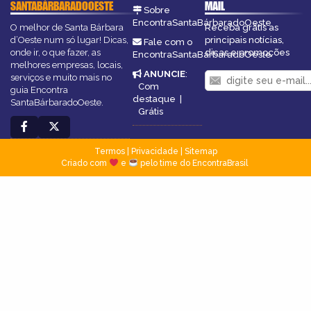
SANTABÁRBARADOOESTE
MAIL
Sobre
EncontraSantaBárbaradoOeste
O melhor de Santa Bárbara
Receba grátis as
d’Oeste num só lugar! Dicas,
principais notícias,
Fale com o
onde ir, o que fazer, as
dicas e promoções
EncontraSantaBárbaradoOeste
melhores empresas, locais,
ANUNCIE
:
serviços e muito mais no
Com
guia Encontra
destaque
|
SantaBárbaradoOeste.
Grátis
Termos
|
Privacidade
|
Sitemap
Criado com
e
pelo time do EncontraBrasil