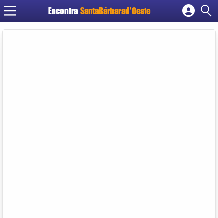
Encontra
SantaBárbarad'Oeste
Cadastrar empresa
Fazer login
Criar conta