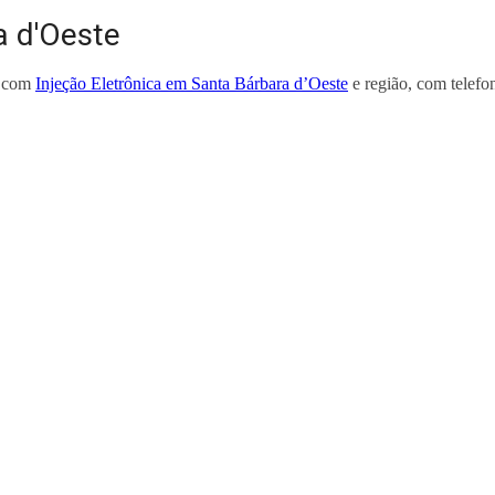
a d'Oeste
m com
Injeção Eletrônica em Santa Bárbara d’Oeste
e região, com telefo