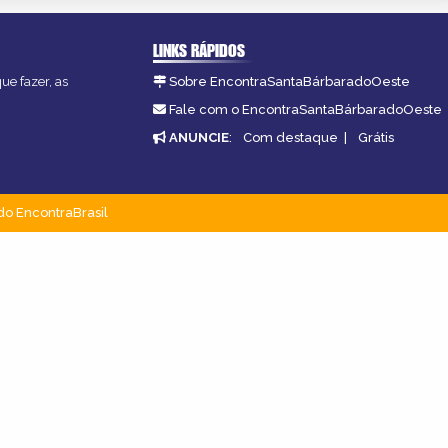
LINKS RÁPIDOS
ue fazer, as
Sobre EncontraSantaBárbaradoOeste
Fale com o EncontraSantaBárbaradoOeste
ANUNCIE
:
Com destaque
|
Grátis
do EncontraBrasil