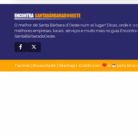
ENCONTRA
SANTABÁRBARADOOESTE
O melhor de Santa Bárbara d’Oeste num só lugar! Dicas, onde ir, o q
melhores empresas, locais, serviços e muito mais no guia Encontra
SantaBárbaradoOeste.
Termos
|
Privacidade
|
Sitemap
Criado com
e
pelo time 