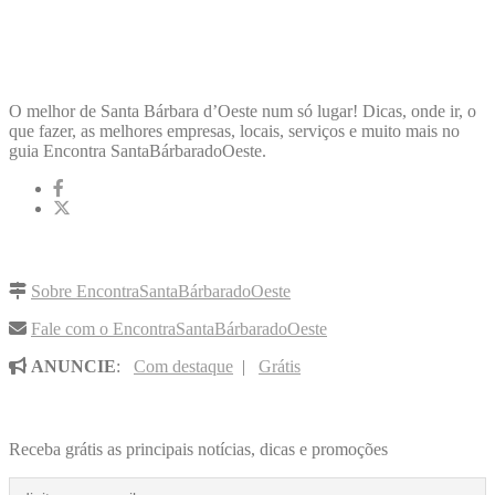
ENCONTRA
SANTABÁRBARADOOESTE
O melhor de Santa Bárbara d’Oeste num só lugar! Dicas, onde ir, o
que fazer, as melhores empresas, locais, serviços e muito mais no
guia Encontra SantaBárbaradoOeste.
LINKS RÁPIDOS
Sobre EncontraSantaBárbaradoOeste
Fale com o EncontraSantaBárbaradoOeste
ANUNCIE
:
Com destaque
|
Grátis
NOVIDADES POR E-MAIL
Receba grátis as principais notícias, dicas e promoções