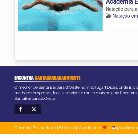
Academia 
Natação para a
Natação em
ENCONTRA
SANTABÁRBARADOOESTE
O melhor de Santa Bárbara d’Oeste num só lugar! Dicas, onde ir, o q
melhores empresas, locais, serviços e muito mais no guia Encontra
SantaBárbaradoOeste.
Termos
|
Privacidade
|
Sitemap
Criado com
e
pelo time 