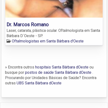
Dr. Marcos Romano
Laser, catarata, plástica ocular. Oftalmologista em Santa
Bárbara D´Oeste - SP.
Oftalmologistas em Santa Bárbara d'Oeste
» Encontra outros
hospitais Santa Bárbara dOeste
ou
busque por
postos de saúde Santa Bárbara dOeste
.
Procurando por Unidades Básicas de Saúde? Encontra
outras
UBS Santa Bárbara dOeste