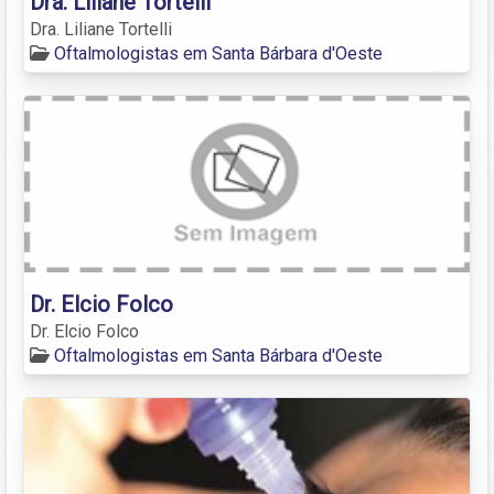
Dra. Liliane Tortelli
Dra. Liliane Tortelli
Oftalmologistas em Santa Bárbara d'Oeste
Dr. Elcio Folco
Dr. Elcio Folco
Oftalmologistas em Santa Bárbara d'Oeste