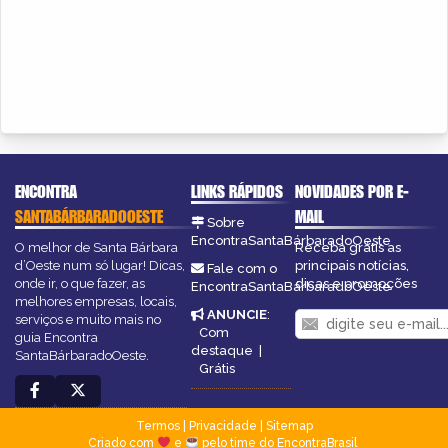
ENCONTRA
LINKS RÁPIDOS
NOVIDADES POR E-
SANTABÁRBARADOOESTE
MAIL
Sobre
EncontraSantaBárbaradoOeste
O melhor de Santa Bárbara
Receba grátis as
d’Oeste num só lugar! Dicas,
principais notícias,
Fale com o
onde ir, o que fazer, as
dicas e promoções
EncontraSantaBárbaradoOeste
melhores empresas, locais,
ANUNCIE
:
serviços e muito mais no
Com
guia Encontra
destaque
|
SantaBárbaradoOeste.
Grátis
Termos
|
Privacidade
|
Sitemap
Criado com
e
pelo time do EncontraBrasil