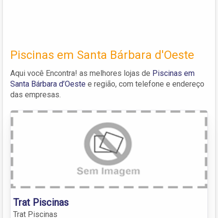
Piscinas em Santa Bárbara d'Oeste
Aqui você Encontra! as melhores lojas de
Piscinas em
Santa Bárbara d’Oeste
e região, com telefone e endereço
das empresas.
Trat Piscinas
Trat Piscinas