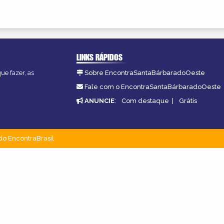
LINKS RÁPIDOS
ue fazer, as
Sobre EncontraSantaBárbaradoOeste
Fale com o EncontraSantaBárbaradoOeste
ANUNCIE
:
Com destaque
|
Grátis
do EncontraBrasil