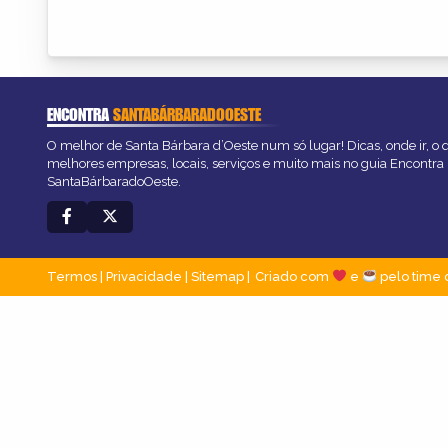
ENCONTRA
SANTABÁRBARADOOESTE
O melhor de Santa Bárbara d’Oeste num só lugar! Dicas, onde ir, o q
melhores empresas, locais, serviços e muito mais no guia Encontra
SantaBárbaradoOeste.
Termos
|
Privacidade
|
Sitemap
Criado com
e
pelo time 