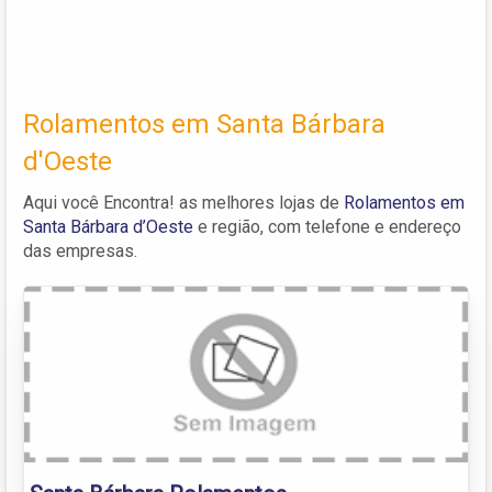
Rolamentos em Santa Bárbara
d'Oeste
Aqui você Encontra! as melhores lojas de
Rolamentos em
Santa Bárbara d’Oeste
e região, com telefone e endereço
das empresas.