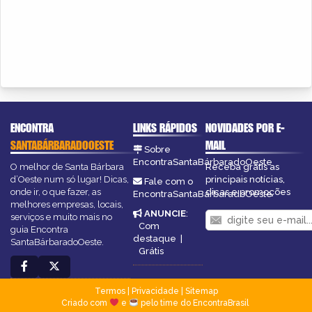
ENCONTRA
LINKS RÁPIDOS
NOVIDADES POR E-
SANTABÁRBARADOOESTE
MAIL
Sobre
EncontraSantaBárbaradoOeste
O melhor de Santa Bárbara
Receba grátis as
d’Oeste num só lugar! Dicas,
principais notícias,
Fale com o
onde ir, o que fazer, as
dicas e promoções
EncontraSantaBárbaradoOeste
melhores empresas, locais,
ANUNCIE
:
serviços e muito mais no
Com
guia Encontra
destaque
|
SantaBárbaradoOeste.
Grátis
Termos
|
Privacidade
|
Sitemap
Criado com
e
pelo time do EncontraBrasil