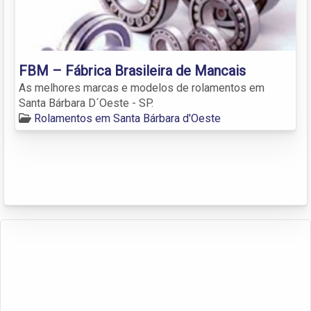
FBM – Fábrica Brasileira de Mancais
As melhores marcas e modelos de rolamentos em
Santa Bárbara D´Oeste - SP.
Rolamentos em Santa Bárbara d'Oeste