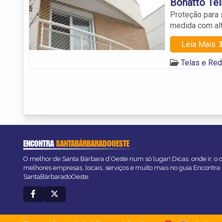
Bonatto Te
Proteção para 
medida com alt
Leia Mais
Telas e Red
ENCONTRA
SANTABÁRBARADOOESTE
O melhor de Santa Bárbara d’Oeste num só lugar! Dicas, onde ir, o q
melhores empresas, locais, serviços e muito mais no guia Encontra
SantaBárbaradoOeste.