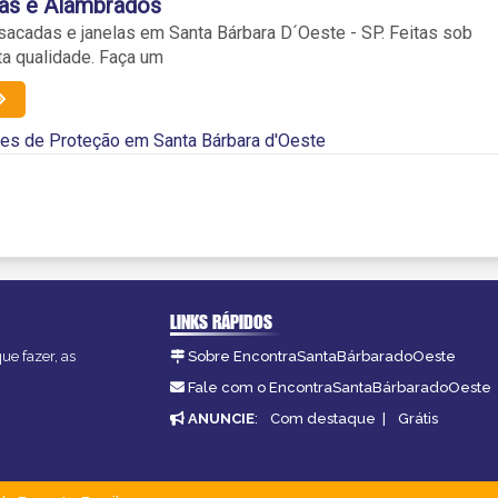
las e Alambrados
sacadas e janelas em Santa Bárbara D´Oeste - SP. Feitas sob
a qualidade. Faça um
es de Proteção em Santa Bárbara d'Oeste
LINKS RÁPIDOS
ue fazer, as
Sobre EncontraSantaBárbaradoOeste
Fale com o EncontraSantaBárbaradoOeste
ANUNCIE
:
Com destaque
|
Grátis