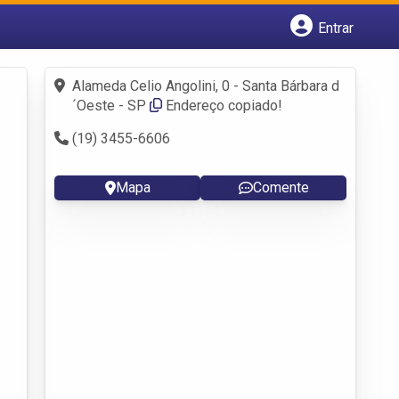
Entrar
Cadastrar empresa
Fazer login
Alameda Celio Angolini, 0 - Santa Bárbara d
Criar conta
´Oeste - SP
Endereço copiado!
(19) 3455-6606
Mapa
Comente