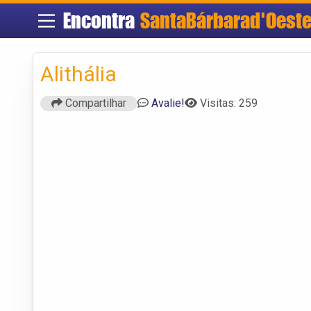
Encontra
SantaBárbarad'Oest
Alithália
Compartilhar
Avalie!
Visitas: 259