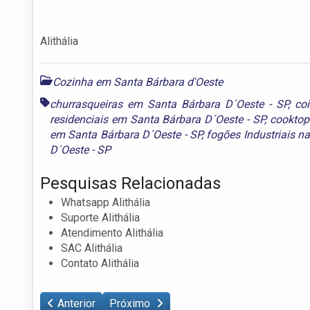
Alithália
Cozinha em Santa Bárbara d'Oeste
churrasqueiras em Santa Bárbara D´Oeste - SP
,
co
residenciais em Santa Bárbara D´Oeste - SP
,
cooktop
em Santa Bárbara D´Oeste - SP
,
fogões Industriais n
D´Oeste - SP
Pesquisas Relacionadas
Whatsapp Alithália
Suporte Alithália
Atendimento Alithália
SAC Alithália
Contato Alithália
Anterior
Próximo