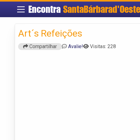
Encontra
SantaBárbarad'Oest
Art´s Refeições
Compartilhar
Avalie!
Visitas: 228