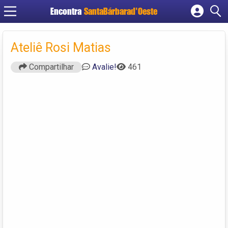
Encontra
SantaBárbarad'Oeste
Cadastrar empresa
Fazer login
Ateliê Rosi Matias
Criar conta
Compartilhar
Avalie!
461