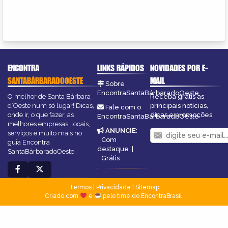
ENCONTRA
LINKS RÁPIDOS
NOVIDADES POR E-
SANTABÁRBARADOOESTE
MAIL
Sobre
EncontraSantaBárbaradoOeste
O melhor de Santa Bárbara
Receba grátis as
d’Oeste num só lugar! Dicas,
principais notícias,
Fale com o
onde ir, o que fazer, as
dicas e promoções
EncontraSantaBárbaradoOeste
melhores empresas, locais,
ANUNCIE
:
serviços e muito mais no
Com
guia Encontra
destaque
|
SantaBárbaradoOeste.
Grátis
Termos
|
Privacidade
|
Sitemap
Criado com
e
pelo time do EncontraBrasil