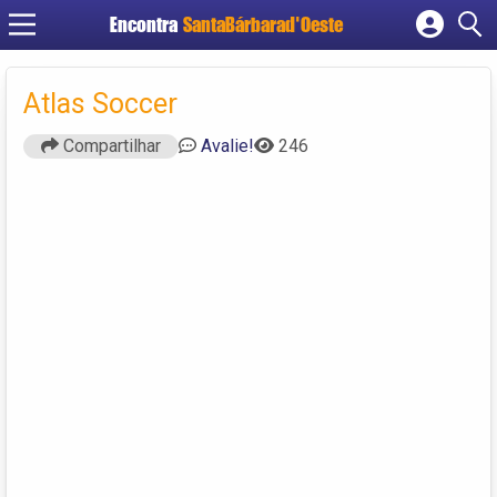
Encontra
SantaBárbarad'Oeste
Cadastrar empresa
Fazer login
Atlas Soccer
Criar conta
Compartilhar
Avalie!
246