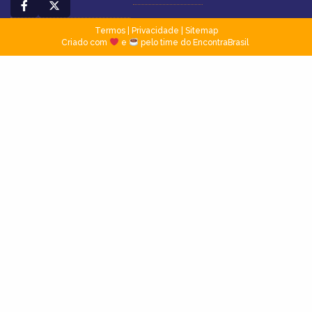
Termos
|
Privacidade
|
Sitemap
Criado com
e
pelo time do EncontraBrasil