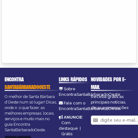
ENCONTRA
LINKS RÁPIDOS
NOVIDADES POR E-
SANTABÁRBARADOOESTE
MAIL
Sobre
EncontraSantaBárbaradoOeste
O melhor de Santa Bárbara
Receba grátis as
d’Oeste num só lugar! Dicas,
principais notícias,
Fale com o
onde ir, o que fazer, as
dicas e promoções
EncontraSantaBárbaradoOeste
melhores empresas, locais,
ANUNCIE
:
serviços e muito mais no
Com
guia Encontra
destaque
|
SantaBárbaradoOeste.
Grátis