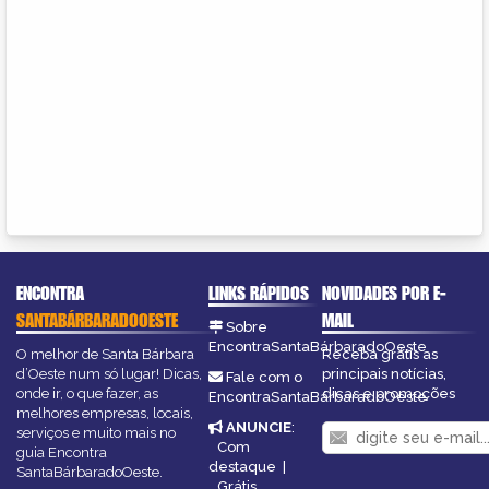
ENCONTRA
LINKS RÁPIDOS
NOVIDADES POR E-
SANTABÁRBARADOOESTE
MAIL
Sobre
EncontraSantaBárbaradoOeste
O melhor de Santa Bárbara
Receba grátis as
d’Oeste num só lugar! Dicas,
principais notícias,
Fale com o
onde ir, o que fazer, as
dicas e promoções
EncontraSantaBárbaradoOeste
melhores empresas, locais,
ANUNCIE
:
serviços e muito mais no
Com
guia Encontra
destaque
|
SantaBárbaradoOeste.
Grátis