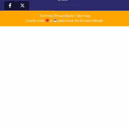
Termos
|
Privacidade
|
Sitemap
Criado com
e
pelo time do EncontraBrasil