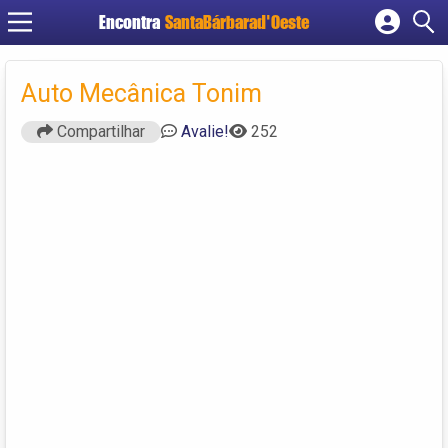
Encontra
SantaBárbarad'Oeste
Cadastrar empresa
Fazer login
Auto Mecânica Tonim
Criar conta
Compartilhar
Avalie!
252