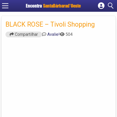
Encontra
SantaBárbarad'Oeste
Cadastrar empresa
Fazer login
BLACK ROSE – Tivoli Shopping
Criar conta
Compartilhar
Avalie!
504