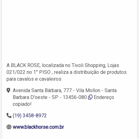
A BLACK ROSE, localizada no Tivoli Shopping, Lojas
021/022 no 1° PISO , realiza a distribuição de produtos
para cavalos e cavaleiros
Avenida Santa Bárbara, 777 - Vila Mollon - Santa
Barbara D'oeste - SP - 13456-080
Endereço
copiado!
(19) 3458-8972
www.blackhorse.com.br