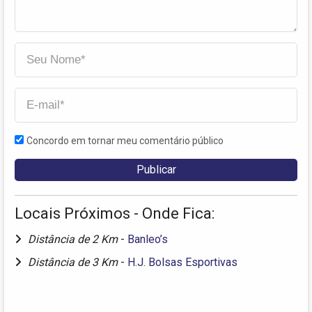
Concordo em tornar meu comentário público
Locais Próximos - Onde Fica:
Distância de 2 Km
-
Banleo’s
Distância de 3 Km
-
H.J. Bolsas Esportivas