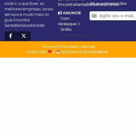
onde ir, o que fazer, as
dicas e promoções
EncontraSantaBárbaradoOeste
melhores empresas, locais,
ANUNCIE
:
serviços e muito mais no
Com
guia Encontra
destaque
|
SantaBárbaradoOeste.
Grátis
Termos
|
Privacidade
|
Sitemap
Criado com
e
pelo time do EncontraBrasil