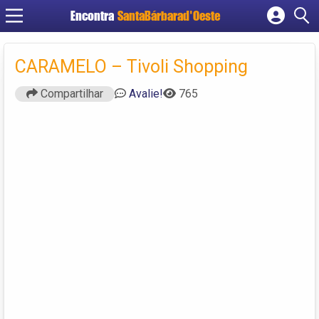
Encontra
SantaBárbarad'Oeste
Cadastrar empresa
Fazer login
CARAMELO – Tivoli Shopping
Criar conta
Compartilhar
Avalie!
765