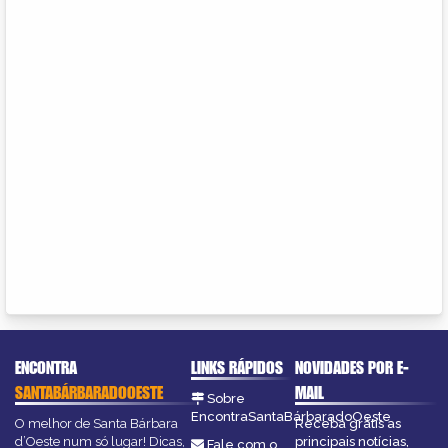
ENCONTRA
LINKS RÁPIDOS
NOVIDADES POR E-
SANTABÁRBARADOOESTE
MAIL
Sobre
EncontraSantaBárbaradoOeste
O melhor de Santa Bárbara
Receba grátis as
d’Oeste num só lugar! Dicas,
principais notícias,
Fale com o