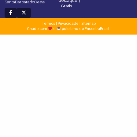
destaque
|
SantaBárbaradoOeste.
Grátis
Termos
|
Privacidade
|
Sitemap
Criado com
e
pelo time do EncontraBrasil