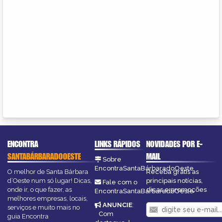
ENCONTRA
LINKS RÁPIDOS
NOVIDADES POR E-
SANTABÁRBARADOOESTE
MAIL
Sobre
EncontraSantaBárbaradoOeste
O melhor de Santa Bárbara
Receba grátis as
d’Oeste num só lugar! Dicas,
principais notícias,
Fale com o
onde ir, o que fazer, as
dicas e promoções
EncontraSantaBárbaradoOeste
melhores empresas, locais,
ANUNCIE
:
serviços e muito mais no
Com
guia Encontra