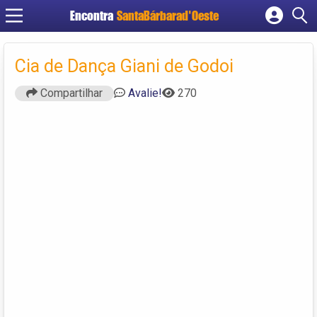
Encontra
SantaBárbarad'Oeste
Cadastrar empresa
Fazer login
Cia de Dança Giani de Godoi
Criar conta
Compartilhar
Avalie!
270