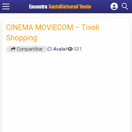
Encontra
SantaBárbarad'Oeste
Cadastrar empresa
Fazer login
CINEMA MOVIECOM – Tivoli
Criar conta
Shopping
Compartilhar
Avalie!
531