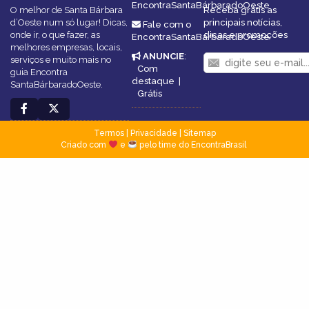
EncontraSantaBárbaradoOeste
O melhor de Santa Bárbara
Receba grátis as
d’Oeste num só lugar! Dicas,
principais notícias,
Fale com o
onde ir, o que fazer, as
dicas e promoções
EncontraSantaBárbaradoOeste
melhores empresas, locais,
ANUNCIE
:
serviços e muito mais no
Com
guia Encontra
destaque
|
SantaBárbaradoOeste.
Grátis
Termos
|
Privacidade
|
Sitemap
Criado com
e
pelo time do EncontraBrasil