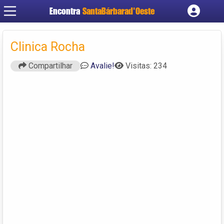
Encontra
SantaBárbarad'Oeste
Cadastrar empresa
Fazer login
Clinica Rocha
Criar conta
Compartilhar
Avalie!
Visitas: 234