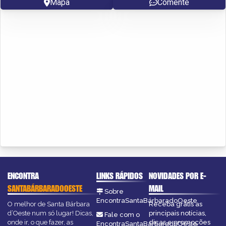
Mapa
Comente
ENCONTRA
LINKS RÁPIDOS
NOVIDADES POR E-
SANTABÁRBARADOOESTE
MAIL
Sobre
EncontraSantaBárbaradoOeste
O melhor de Santa Bárbara
Receba grátis as
d’Oeste num só lugar! Dicas,
principais notícias,
Fale com o
onde ir, o que fazer, as
dicas e promoções
EncontraSantaBárbaradoOeste