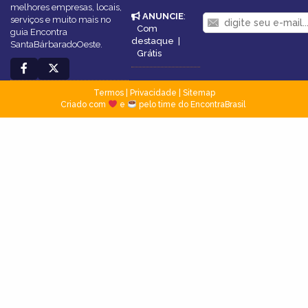
melhores empresas, locais,
ANUNCIE
:
serviços e muito mais no
Com
guia Encontra
destaque
|
SantaBárbaradoOeste.
Grátis
Termos
|
Privacidade
|
Sitemap
Criado com
e
pelo time do EncontraBrasil