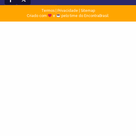
Termos
|
Privacidade
|
Sitemap
Criado com
e
pelo time do EncontraBrasil