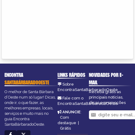
ENCONTRA
LINKS RÁPIDOS
NOVIDADES POR E-
SANTABÁRBARADOOESTE
MAIL
Sobre
EncontraSantaBárbaradoOeste
O melhor de Santa Bárbara
Receba grátis as
d’Oeste num só lugar! Dicas,
principais notícias,
Fale com o
onde ir, o que fazer, as
dicas e promoções
EncontraSantaBárbaradoOeste
melhores empresas, locais,
ANUNCIE
:
serviços e muito mais no
Com
guia Encontra
destaque
|
SantaBárbaradoOeste.
Grátis