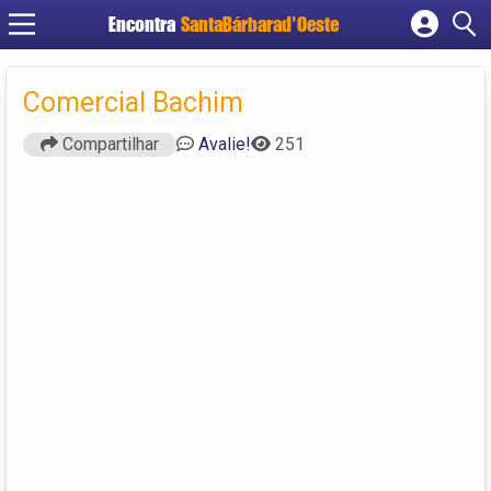
Encontra
SantaBárbarad'Oeste
Cadastrar empresa
Fazer login
Comercial Bachim
Criar conta
Compartilhar
Avalie!
251