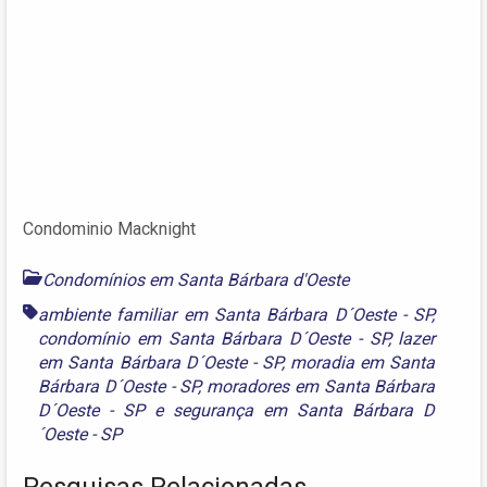
Condominio Macknight
Condomínios em Santa Bárbara d'Oeste
ambiente familiar em Santa Bárbara D´Oeste - SP
,
condomínio em Santa Bárbara D´Oeste - SP
,
lazer
em Santa Bárbara D´Oeste - SP
,
moradia em Santa
Bárbara D´Oeste - SP
,
moradores em Santa Bárbara
D´Oeste - SP
e
segurança em Santa Bárbara D
´Oeste - SP
Pesquisas Relacionadas