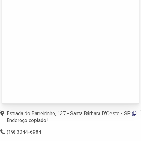
Estrada do Barreirinho, 137 - Santa Bárbara D'Oeste - SP
Endereço copiado!
(19) 3044-6984