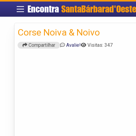
Encontra
SantaBárbarad'Oest
Corse Noiva & Noivo
Compartilhar
Avalie!
Visitas: 347