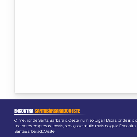
ENCONTRA
SANTABÁRBARADOOESTE
O melhor de Santa Bárbara d’Oeste num só lugar! Dicas, onde ir, o q
melhores empresas, locais, serviços e muito mais no guia Encontra
SantaBárbaradoOeste.