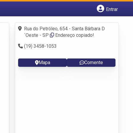
Entrar
Cadastrar empresa
Fazer login
Rua do Petróleo, 654 - Santa Bárbara D
Criar conta
´Oeste - SP
Endereço copiado!
(19) 3458-1053
Mapa
Comente