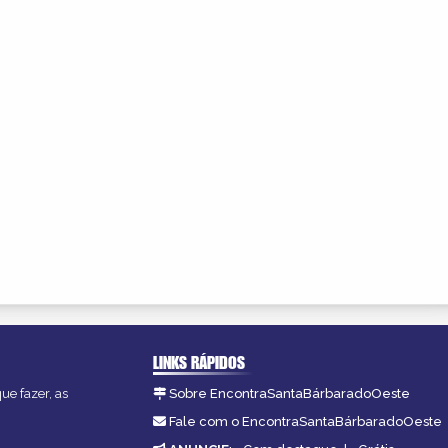
LINKS RÁPIDOS
ue fazer, as
Sobre EncontraSantaBárbaradoOeste
Fale com o EncontraSantaBárbaradoOeste