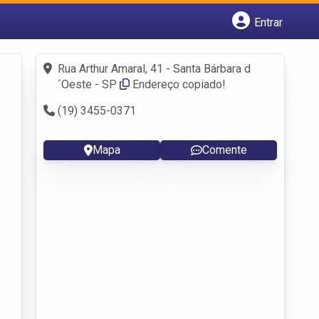
Entrar
Cadastrar empresa
Fazer login
Rua Arthur Amaral, 41 - Santa Bárbara d
Criar conta
´Oeste - SP
Endereço copiado!
(19) 3455-0371
Mapa
Comente