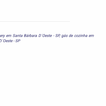
very em Santa Bárbara D´Oeste - SP
,
gás de cozinha em
D´Oeste - SP