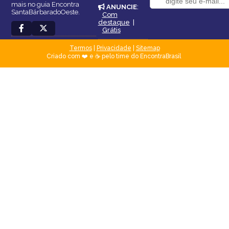
mais no guia Encontra
ANUNCIE
:
SantaBárbaradoOeste.
Com
destaque
|
Grátis
Termos
|
Privacidade
|
Sitemap
Criado com ❤️ e ☕ pelo time do EncontraBrasil