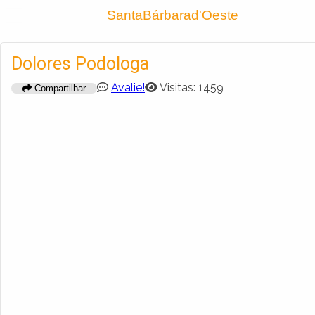
Encontra
SantaBárbarad'Oeste
Cadastrar empresa
Fazer login
Dolores Podologa
Criar conta
Avalie!
Visitas: 1459
Compartilhar