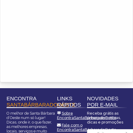
ENCONTRA
LINKS
NOVIDADES
SANTABÁRBARADOOESTE
RÁPIDOS
POR E-MAIL
O melhor de Santa Bárbara
Sobre
Receba grátis as
d’Oeste num só lugar!
EncontraSantaBárbaradoOeste
principais notícias,
Dicas, onde ir, o que fazer,
dicas e promoções
Fale com o
as melhores empresas,
EncontraSantaBárbaradoOeste
locais, serviços e muito