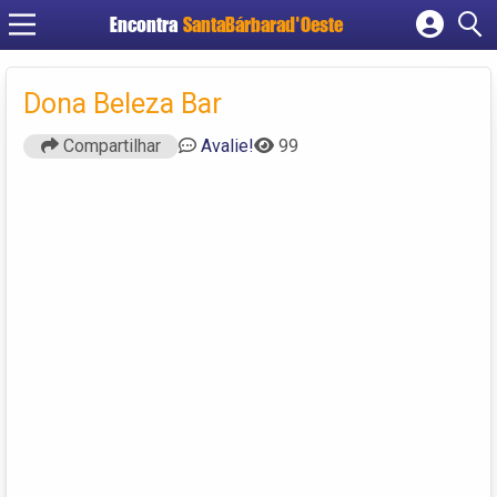
Encontra
SantaBárbarad'Oeste
Cadastrar empresa
Fazer login
Dona Beleza Bar
Criar conta
Compartilhar
Avalie!
99