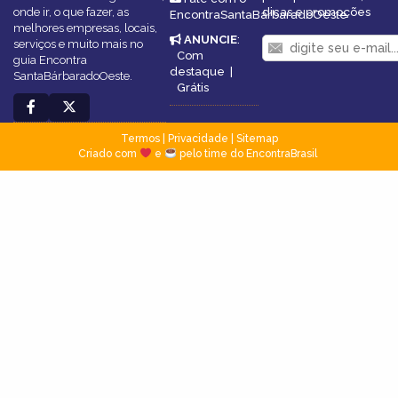
onde ir, o que fazer, as
dicas e promoções
EncontraSantaBárbaradoOeste
melhores empresas, locais,
ANUNCIE
:
serviços e muito mais no
Com
guia Encontra
destaque
|
SantaBárbaradoOeste.
Grátis
Termos
|
Privacidade
|
Sitemap
Criado com
e
pelo time do EncontraBrasil