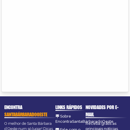
ENCONTRA
LINKS RÁPIDOS
NOVIDADES POR E-
SANTABÁRBARADOOESTE
MAIL
Sobre
EncontraSantaBárbaradoOeste
O melhor de Santa Bárbara
Receba grátis as
d’Oeste num só lugar! Dicas,
principais notícias,
Fale com o