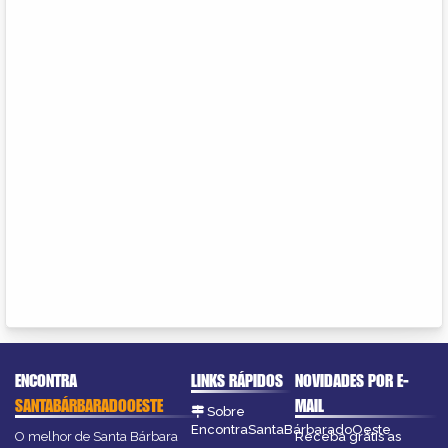
ENCONTRA
LINKS RÁPIDOS
NOVIDADES POR E-
SANTABÁRBARADOOESTE
MAIL
Sobre
EncontraSantaBárbaradoOeste
O melhor de Santa Bárbara
Receba grátis as