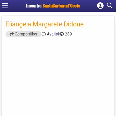
Encontra
SantaBárbarad'Oeste
Cadastrar empresa
Fazer login
Eliangela Margarete Didone
Criar conta
Compartilhar
Avalie!
289