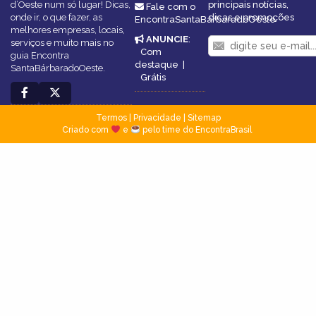
d’Oeste num só lugar! Dicas,
principais notícias,
Fale com o
onde ir, o que fazer, as
dicas e promoções
EncontraSantaBárbaradoOeste
melhores empresas, locais,
ANUNCIE
:
serviços e muito mais no
Com
guia Encontra
destaque
|
SantaBárbaradoOeste.
Grátis
Termos
|
Privacidade
|
Sitemap
Criado com
e
pelo time do EncontraBrasil