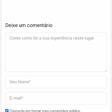
Deixe um comentário
Concordo em tornar meu comentário público