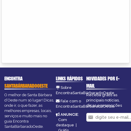
ENCONTRA
LINKS RÁPIDOS
NOVIDADES POR E-
SANTABÁRBARADOOESTE
MAIL
Sobre
EncontraSantaBárbaradoOeste
O melhor de Santa Bárbara
Receba grátis as
d’Oeste num só lugar! Dicas,
principais notícias,
Fale com o
onde ir, o que fazer, as
dicas e promoções
EncontraSantaBárbaradoOeste
melhores empresas, locais,
ANUNCIE
:
serviços e muito mais no
Com
guia Encontra
destaque
|
SantaBárbaradoOeste.
Grátis