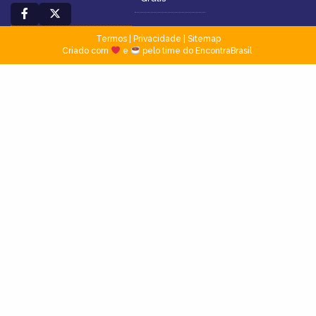
Termos
|
Privacidade
|
Sitemap
Criado com
e
pelo time do EncontraBrasil