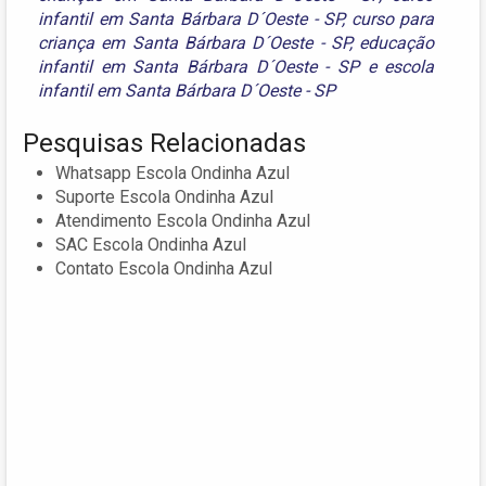
infantil em Santa Bárbara D´Oeste - SP
,
curso para
criança em Santa Bárbara D´Oeste - SP
,
educação
infantil em Santa Bárbara D´Oeste - SP
e
escola
infantil em Santa Bárbara D´Oeste - SP
Pesquisas Relacionadas
Whatsapp Escola Ondinha Azul
Suporte Escola Ondinha Azul
Atendimento Escola Ondinha Azul
SAC Escola Ondinha Azul
Contato Escola Ondinha Azul